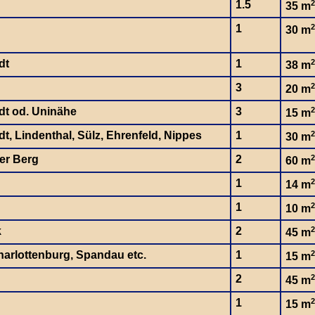
1.5
2
35 m
1
2
30 m
dt
1
2
38 m
3
2
20 m
dt od. Uninähe
3
2
15 m
t, Lindenthal, Sülz, Ehrenfeld, Nippes
1
2
30 m
er Berg
2
2
60 m
1
2
14 m
1
2
10 m
k
2
2
45 m
charlottenburg, Spandau etc.
1
2
15 m
2
2
45 m
1
2
15 m