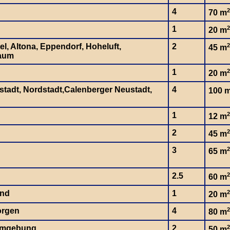
4
2
70 m
1
2
20 m
el, Altona, Eppendorf, Hoheluft,
2
2
45 m
aum
1
2
20 m
dstadt, Nordstadt,Calenberger Neustadt,
4
100 
1
2
12 m
2
2
45 m
3
2
65 m
2.5
2
60 m
and
1
2
20 m
orgen
4
2
80 m
Umgebung
2
2
50 m