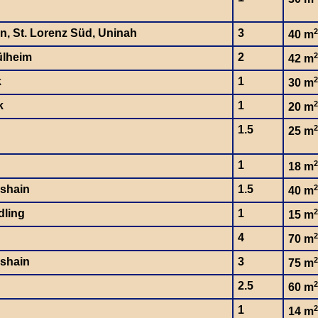
en, St. Lorenz Süd, Uninah
3
2
40 m
ülheim
2
2
42 m
k
1
2
30 m
k
1
2
20 m
1.5
2
25 m
1
2
18 m
hshain
1.5
2
40 m
dling
1
2
15 m
4
2
70 m
hshain
3
2
75 m
2.5
2
60 m
1
2
14 m