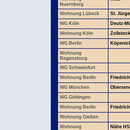
Nuernberg
Wohnung Lübeck
St. Jürg
WG Köln
Deutz-M
Wohnung Köln
Zollstoc
WG Berlin
Köpenic
Wohnung
Regensburg
WG Schweinfurt
Wohnung Berlin
Friedric
WG München
Obersen
WG Göttingen
Wohnung Berlin
Friedric
Wohnung Gießen
Wohnung
Nähe HS