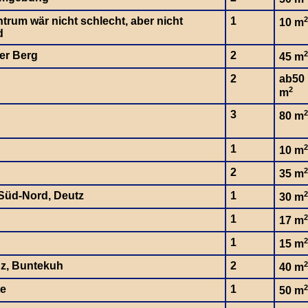
trum wär nicht schlecht, aber nicht
1
2
10 m
d
er Berg
2
2
45 m
2
ab50
2
m
3
2
80 m
1
2
10 m
2
2
35 m
-Süd-Nord, Deutz
1
2
30 m
1
2
17 m
1
2
15 m
nz, Buntekuh
2
2
40 m
te
1
2
50 m