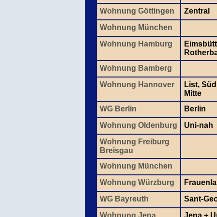
Wohnung Göttingen
Zentral
Wohnung München
Wohnung Hamburg
Eimsbütt
Rotherb
Wohnung Bamberg
Wohnung Hannover
List, Sü
Mitte
WG Berlin
Berlin
Wohnung Oldenburg
Uni-nah
Wohnung Freiburg
Breisgau
Wohnung München
Wohnung Würzburg
Frauenl
WG Bayreuth
Sant-Ge
Wohnung Jena
Jena + 