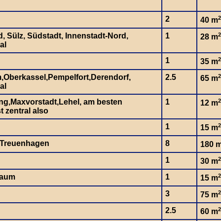
2
2
40 m
d, Sülz, Südstadt, Innenstadt-Nord,
1
2
28 m
al
1
2
35 m
,Oberkassel,Pempelfort,Derendorf,
2.5
2
65 m
al
g,Maxvorstadt,Lehel, am besten
1
2
12 m
 zentral also
1
2
15 m
/Treuenhagen
8
180 
1
2
30 m
baum
1
2
15 m
3
2
75 m
2.5
2
60 m