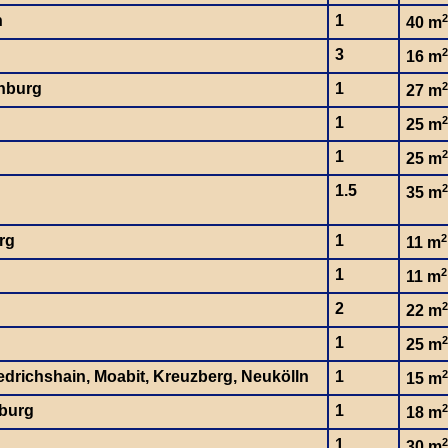
n
1
2
40 m
3
2
16 m
nburg
1
2
27 m
1
2
25 m
1
2
25 m
1.5
2
35 m
rg
1
2
11 m
1
2
11 m
2
2
22 m
1
2
25 m
iedrichshain, Moabit, Kreuzberg, Neukölln
1
2
15 m
burg
1
2
18 m
1
2
30 m