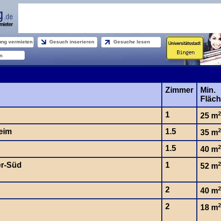
ng vermieten
Gesuch inserieren
Gesuche lesen
n
Zimmer
Min.
Fläc
1
2
25 m
eim
1.5
2
35 m
1.5
2
40 m
er-Süd
1
2
52 m
2
2
40 m
2
2
18 m