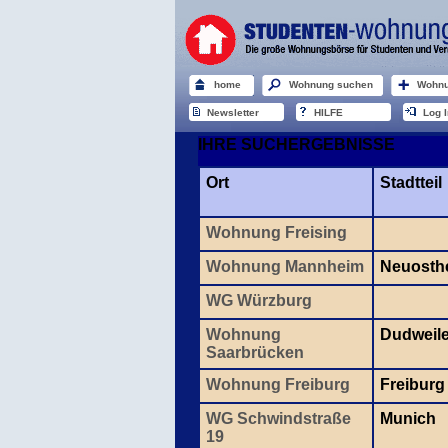
home
Wohnung suchen
Wohnu
Newsletter
HILFE
Log I
IHRE SUCHERGEBNISSE
Ort
Stadtteil
Wohnung Freising
Wohnung Mannheim
Neuosth
WG Würzburg
Wohnung
Dudweil
Saarbrücken
Wohnung Freiburg
Freiburg
WG Schwindstraße
Munich
19