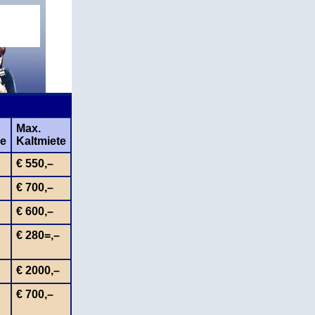
Max.
he
Kaltmiete
€ 550,–
€ 700,–
€ 600,–
€ 280=,–
€ 2000,–
€ 700,–