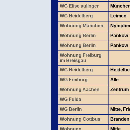
WG Elise aulinger
Münche
WG Heidelberg
Leimen
Wohnung München
Nymphe
Wohnung Berlin
Pankow
Wohnung Berlin
Pankow
Wohnung Freiburg
im Breisgau
WG Heidelberg
Heidelbe
WG Freiburg
Alle
Wohnung Aachen
Zentrum
WG Fulda
WG Berlin
Mitte, Fr
Wohnung Cottbus
Branden
Wohnung
Mitte