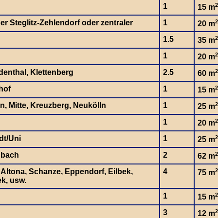
1
2
15 m
ber Steglitz-Zehlendorf oder zentraler
1
2
20 m
1.5
2
35 m
1
2
20 m
denthal, Klettenberg
2.5
2
60 m
hof
1
2
15 m
n, Mitte, Kreuzberg, Neukölln
1
2
25 m
1
2
20 m
dt/Uni
1
2
25 m
nbach
2
2
62 m
, Altona, Schanze, Eppendorf, Eilbek,
4
2
75 m
k, usw.
1
2
15 m
3
2
12 m