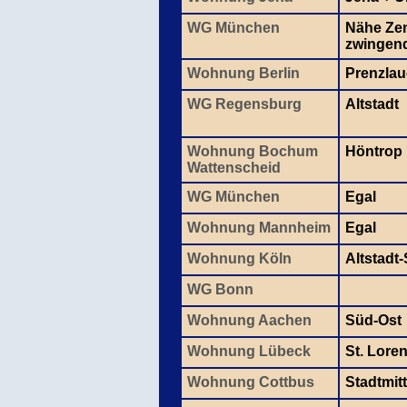
WG München
Nähe Zen
zwingen
Wohnung Berlin
Prenzlau
WG Regensburg
Altstadt
Wohnung Bochum
Höntrop
Wattenscheid
WG München
Egal
Wohnung Mannheim
Egal
Wohnung Köln
Altstadt
WG Bonn
Wohnung Aachen
Süd-Ost
Wohnung Lübeck
St. Lore
Wohnung Cottbus
Stadtmit