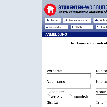
home
Wohnung suchen
Wohnu
Newsletter
HILFE
Log I
ANMELDUNG
Hier können Sie sich a
Vorname
Telefo
Nachname
Telefa
Geschlecht
Mobil*
weiblich
männlich
Straße
Email*