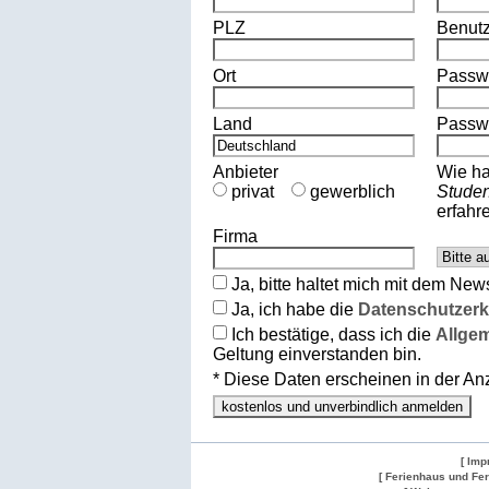
PLZ
Benut
Ort
Passw
Land
Passwo
Anbieter
Wie ha
privat
gewerblich
Stude
erfahr
Firma
Ja, bitte haltet mich mit dem New
Ja, ich habe die
Datenschutzerk
Ich bestätige, dass ich die
Allge
Geltung einverstanden bin.
* Diese Daten erscheinen in der A
[ Imp
[ Ferienhaus und Fe